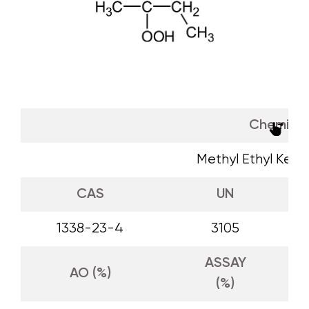
Chemisc
Methyl Ethyl Ket
CAS
UN
1338-23-4
3105
ASSAY
AO (%)
(%)