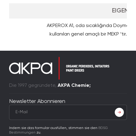
EIGENS
AKPEROX A1, oda sıcaklığında Doymamış P
kullanılan genel amaçlı bir MEKP ‘tir. Genel
Die 1997 gegründete,
AKPA Chemie;
Newsletter Abonnieren
Indem sie das formular ausfüllen, stimmen sie den
BDSG
Bestimmungen
zu.