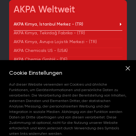
AKPA Weltweit
AKPA Kimya, İstanbul Merkez - (TR)
AKPA Kimya, Tekirdağ Fabrika - (TR)
AKPA Kimya, Avrupa Lojistik Merkezi - (TR)
AKPA Chemicals US - (USA)
AKPA Chemie GmbH - (DE)
AKPA Chemical Iberia, S. L. - (ES)
Cookie Einstellungen
ADRESSE
Auf dieser Website verwenden wir Cookies und ähnliche
Yenibosna Merkez Mahallesi Kuyumcukent Sokak
Funktionen, um Geräteinformationen und persönliche Daten zu
No:36/70 Townofis Kat:12 34197 Bahçelievler, İstanbul,
verarbeiten. Die Verarbeitung dient der Bereitstellung von Inhalten,
Türkiye
externen Diensten und Elementen Dritter, der statistischen
Auf der Karte Anzeigen
Analyse/Messung, der personalisierten Werbung und der
+90 212 580 55 59
Integration in soziale Medien. Abhängig von der Funktion werden
FAX
Daten an Dritte übertragen und von diesen verarbeitet. Diese
+90 212 580 55 21
Zustimmung ist optional, nicht für die Nutzung unserer Website
E-MAIL
erforderlich und kann jederzeit durch Verwendung des Symbols
info@akpakimya.com
unten links widerrufen werden.
WEBSITE