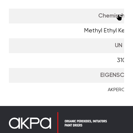
Chemischer
Methyl Ethyl Keto
UN No
3105
EIGENSCHA
AKPEROX A