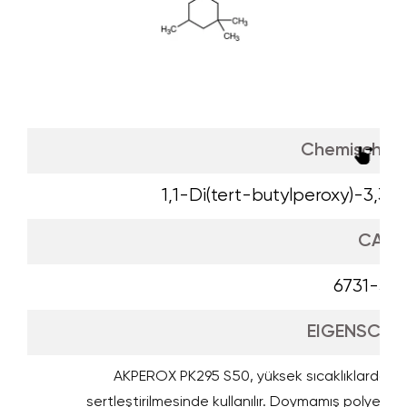
Chemischer
1,1-Di(tert-butylperoxy)-3,3,
CAS
6731-36
EIGENSCHA
AKPEROX PK295 S50, yüksek sıcaklıklarda doy
sertleştirilmesinde kullanılır. Doymamış polyeste