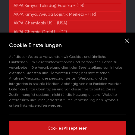
AKPA Kimya, Tekirdağ Fabrika - (TR)
AKPA Kimya, Avrupa Lojistik Merkezi - (TR)
AKPA Chemicals US - (USA)
AKPA Chemie GmbH - (DE)
AKPA Chemical Iberia, S. L. - (ES)
Cookie Einstellungen
ADRESSE
Auf dieser Website verwenden wir Cookies und ähnliche
Yenibosna Merkez Mahallesi Kuyumcukent Sokak
Funktionen, um Geräteinformationen und persönliche Daten zu
No:36/70 Townofis Kat:12 34197 Bahçelievler, İstanbul,
verarbeiten. Die Verarbeitung dient der Bereitstellung von Inhalten,
Türkiye
externen Diensten und Elementen Dritter, der statistischen
Auf der Karte Anzeigen
Analyse/Messung, der personalisierten Werbung und der
+90 212 580 55 59
Integration in soziale Medien. Abhängig von der Funktion werden
FAX
Daten an Dritte übertragen und von diesen verarbeitet. Diese
+90 212 580 55 21
Zustimmung ist optional, nicht für die Nutzung unserer Website
E-MAIL
erforderlich und kann jederzeit durch Verwendung des Symbols
info@akpakimya.com
unten links widerrufen werden.
WEBSITE
https://akpakimya.com/
Cookies Akzeptieren