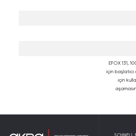
EFOX 131, 10
için başlatıcı
için kul
aşamasınd
SCHNELL 