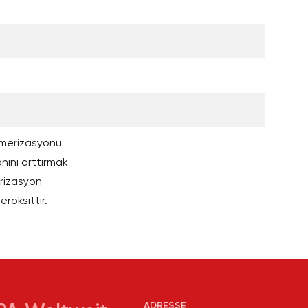
limerizasyonu
anını arttırmak
erizasyon
roksittir.
ADRESSE