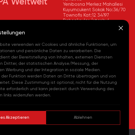
PA Weltweit
Yenibosna Merkez Mahallesi
Kuyumcukent Sokak No:36/70
Townofis Kat:12 34197
Bahçelievler, İstanbul,
imya, İstanbul
Türkiye
 - (TR)
Auf der Karte Anzeigen
stellungen
+90 212 580 55 59
Kimya, Tekirdağ
bsite verwenden wir Cookies und ähnliche Funktionen, um
a - (TR)
FAX
tionen und persönliche Daten zu verarbeiten. Die
+90 212 580 55 21
imya, Avrupa Lojistik
dient der Bereitstellung von Inhalten, externen Diensten
E-MAIL
i - (TR)
 Dritter, der statistischen Analyse/Messung, der
info@akpakimya.com
ten Werbung und der Integration in soziale Medien.
Chemicals US - (USA)
WEBSITE
 der Funktion werden Daten an Dritte übertragen und von
https://akpakimya.com/
eitet. Diese Zustimmung ist optional, nicht für die Nutzung
Chemie GmbH - (DE)
te erforderlich und kann jederzeit durch Verwendung des
 links widerrufen werden.
hemical Iberia, S. L.
es Akzeptieren
Ablehnen