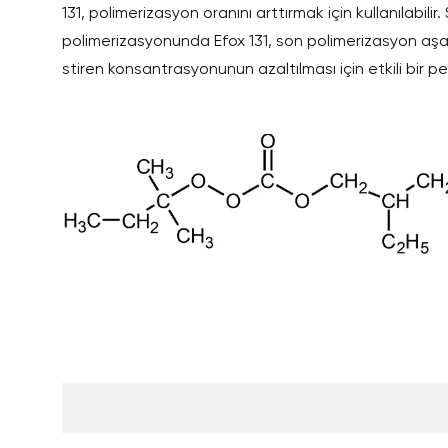
131, polimerizasyon oranını arttırmak için kullanılabili
polimerizasyonunda Efox 131, son polimerizasyon aşa
stiren konsantrasyonunun azaltılması için etkili bir per