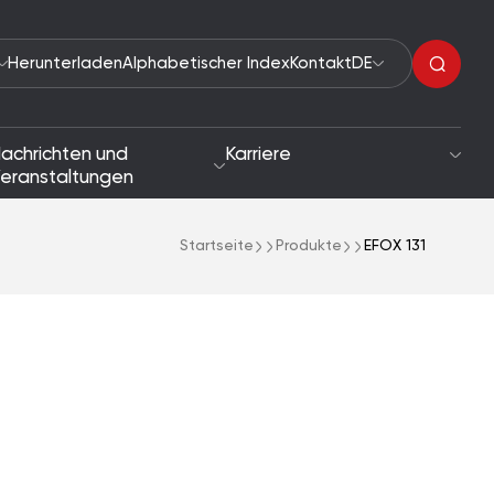
Herunterladen
Alphabetischer Index
Kontakt
DE
achrichten und
Karriere
eranstaltungen
Startseite
Produkte
EFOX 131
Organische Peroxide
tigkeit
Beschleuniger
he und Zielsetzungen
Reaktionsauslöser
Lacktrockner