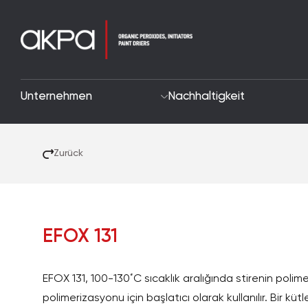
Unternehmen
Nachhaltigkeit
Zurück
EFOX 131
EFOX 131, 100-130˚C sıcaklık aralığında stirenin poli
polimerizasyonu için başlatıcı olarak kullanılır. Bir kü