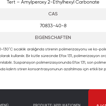
Tert – Amylperoxy 2-Ethylhexyl Carbonate
CAS
70833-40-8
EIGENSCHAFTEN
0-130˚C sıcaklık aralığında stirenin polimerizasyonu ve ko-po
 olarak kullanılır. Bir kütle sürecinde Efox 131, polimerizasyon or
lanılabilir. Süspansiyon polimerizasyonunda Efox 131, son polim
a kalıntı stiren konsantrasyonunun azaltılması için etkili bir pe
MENÜ
PRODUKTE/APPLIKATIONEN