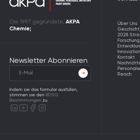
Die 1997 gegründete,
AKPA
Über Uns
Chemie;
Geschich
2028 Stra
Forschung
Entwicklu
Innovatio
Kontakt
Newsletter Abonnieren
Nachricht
Personal
Reach
Indem sie das formular ausfüllen,
stimmen sie den
BDSG
Bestimmungen
zu.