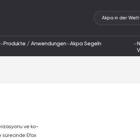
Akpa in der Welt
Produkte / Anwendungen
Akpa Segeln
N
V
Wer wir Sind
Ansatz zur Nachhal
2028 Strategie
Schwerpunktbereic
F&E und Innovation
merizasyonu ve ko-
tle sürecinde Efox