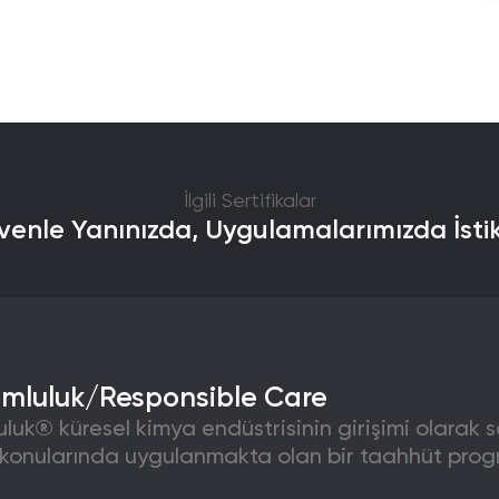
İlgili Sertifikalar
enle Yanınızda, Uygulamalarımızda İsti
umluluk/Responsible Care
luk® küresel kimya endüstrisinin girişimi olarak s
 konularında uygulanmakta olan bir taahhüt progr