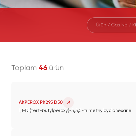
Toplam
46
ürün
AKPEROX PK295 D50
1,1-Di(tert-butylperoxy)-3,3,5-trimethylcyclohexane