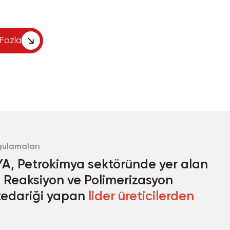
Fazla
gulamaları
A, Petrokimya sektöründe yer alan
re Reaksiyon ve Polimerizasyon
 tedariği yapan
lider üreticilerden