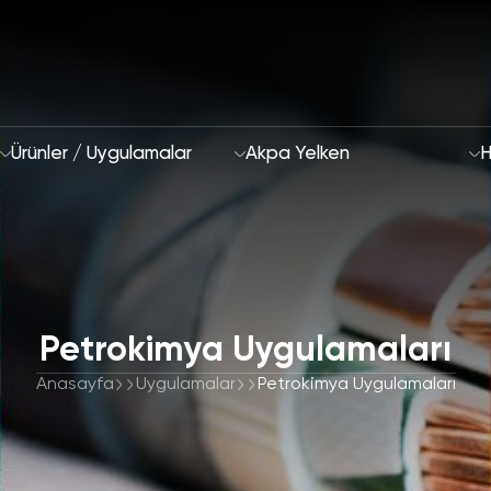
Ürünler / Uygulamalar
Akpa Yelken
H
Biz Kimiz
Petrokimya Uygulamaları
Sürdürülebilirlik Ya
2028 Stratejimiz
Anasayfa
Uygulamalar
Petrokimya Uygulamaları
Odak Alanları ve H
AR-GE & İnovasyon