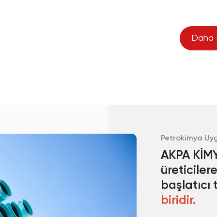
Daha 
Petrokimya Uy
AKPA KİMY
üreticile
başlatıcı
biridir.