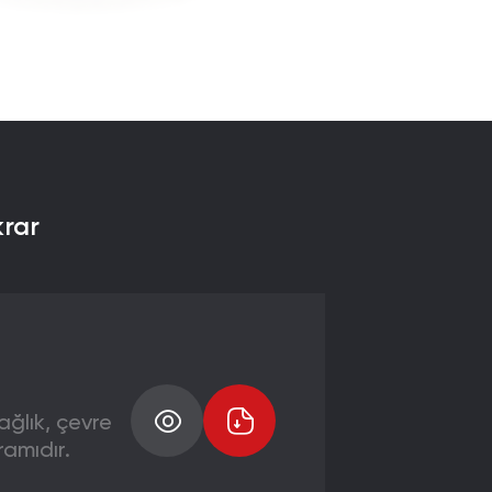
krar
ağlık, çevre
amıdır.