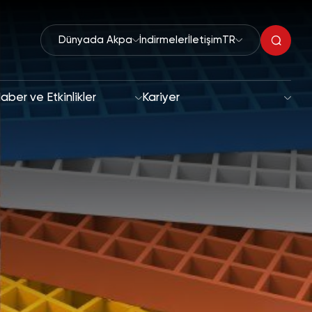
Dünyada Akpa
İndirmeler
İletişim
TR
aber ve Etkinlikler
Kariyer
Organik Peroksitler
klaşımı
Hızlandırıcılar
edefler
Polimerizasyon Başlatıcılar
Boya Kurutucular