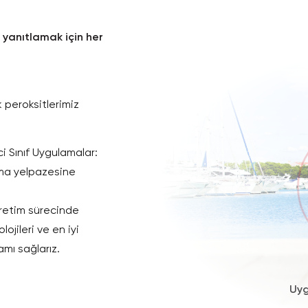
 yanıtlamak için her
 peroksitlerimiz
ci Sınıf Uygulamalar:
ama yelpazesine
retim sürecinde
ojileri ve en iyi
amı sağlarız.
Uyg