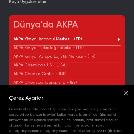
Boya Uygulamaları
Dünya'da AKPA
AKPA Kimya, İstanbul Merkez - (TR)
AKPA Kimya, Tekirdağ Fabrika - (TR)
AKPA Kimya, Avrupa Lojistik Merkezi - (TR)
AKPA Chemicals US - (USA)
AKPA Chemie GmbH - (DE)
AKPA Chemical Iberia, S. L. - (ES)
ADRES
Çerez Ayarları
Yenibosna Merkez Mahallesi Kuyumcukent Sokak
No:36/70 Townofis Kat:12 34197 Bahçelievler, İstanbul,
Bu web sitesinde, cihaz bilgilerini ve kişisel verileri işlemek için
Türkiye
çerezleri ve benzer işlevleri kullanıyoruz. İşleme, içeriğin, harici
Harita'da Gör
hizmetlerin ve üçüncü şahısların unsurlarının, istatistiksel analiz/
+90 212 580 55 59
ölçümün, kişiselleştirilmiş reklamcılığın ve sosyal medyanın
FAX
entegrasyonunun entegrasyonuna hizmet eder. İşleve bağlı olarak,
+90 212 580 55 21