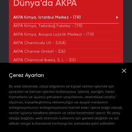
Dünya'da AKPA
AKPA Kimya, İstanbul Merkez - (TR)
AKPA Kimya, Tekirdağ Fabrika - (TR)
AKPA Kimya, Avrupa Lojistik Merkezi - (TR)
AKPA Chemicals US - (USA)
AKPA Chemie GmbH - (DE)
AKPA Chemical Iberia, S. L. - (ES)
ADRES
Çerez Ayarları
Yenibosna Merkez Mahallesi Kuyumcukent Sokak
No:36/70 Townofis Kat:12 34197 Bahçelievler, İstanbul,
Bu web sitesinde, cihaz bilgilerini ve kişisel verileri işlemek için
Türkiye
çerezleri ve benzer işlevleri kullanıyoruz. İşleme, içeriğin, harici
Harita'da Gör
hizmetlerin ve üçüncü şahısların unsurlarının, istatistiksel analiz/
+90 212 580 55 59
ölçümün, kişiselleştirilmiş reklamcılığın ve sosyal medyanın
FAX
entegrasyonunun entegrasyonuna hizmet eder. İşleve bağlı olarak,
+90 212 580 55 21
veriler üçüncü taraflara aktarılır ve onlar tarafından işlenir. Bu onay
E-POSTA
isteğe bağlıdır, web sitemizin kullanımı için gerekli değildir ve sol
info@akpakimya.com
alttaki simge kullanılarak herhangi bir zamanda iptal edilebilir.
WEBSITE
https://akpakimya.com/