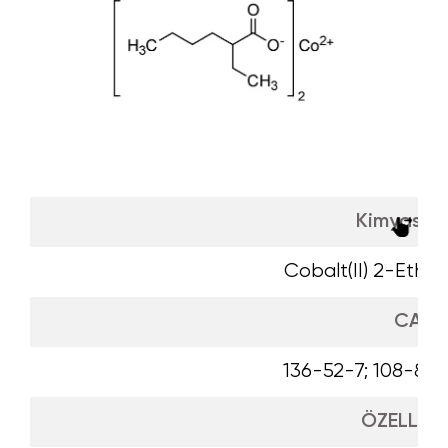
Kimyasal 
Cobalt(II) 2-Ethy
CAS
136-52-7; 108-88-
ÖZELLİKL