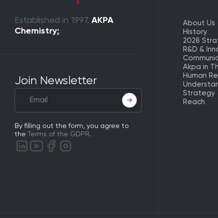
Established in 1997,
AKPA
About Us
Chemistry;
History
2028 Str
R&D & Inn
Communic
Akpa in T
Human Re
Join Newsletter
Understa
Strategy
Reach
By filling out the form, you agree to
the
Terms of the GDPR
.