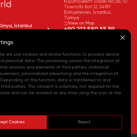
Kuyumcukent Sokak No:36/70
rld
Townofis Kat:12 34197
Bahçelievler, İstanbul,
Türkiye
View on Map
imya, İstanbul
+90 212 580 55 59
 - (TR)
FAX
tings
Kimya, Tekirdağ
+90 212 580 55 21
a - (TR)
E-MAIL
te, we use cookies and similar functions to process device
info@akpakimya.com
imya, Avrupa Lojistik
nd personal data. The processing serves the integration of
i - (TR)
WEBSITE
nal services and elements of third parties, statistical
https://akpakimya.com/
urement, personalized advertising and the integration of
Chemicals US - (USA)
 Depending on the function, data is transferred to and
hird parties. This consent is voluntary, not required for the
Chemie GmbH - (DE)
bsite and can be revoked at any time using the icon at the
hemical Iberia, S. L.
cept Cookies
Reject