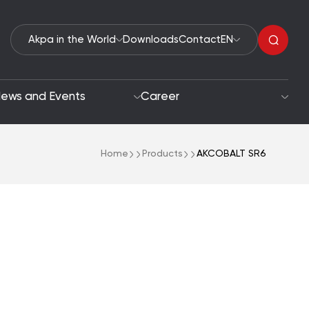
Akpa in the World
Downloads
Contact
EN
ews and Events
Career
Home
Products
AKCOBALT SR6
Organic Peroxides
roach
Accelerators
oals
Polymerization Initiators
Paint Driers