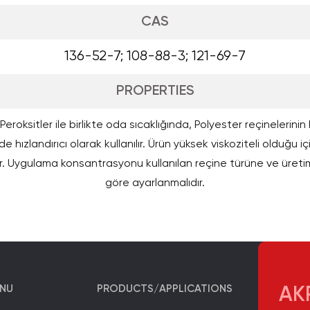
CAS
136-52-7; 108-88-3; 121-69-7
PROPERTIES
eroksitler ile birlikte oda sıcaklığında, Polyester reçinelerini
e hızlandırıcı olarak kullanılır. Ürün yüksek viskoziteli olduğu iç
r. Uygulama konsantrasyonu kullanılan reçine türüne ve üret
göre ayarlanmalıdır.
ENU
PRODUCTS/APPLICATIONS
AKP