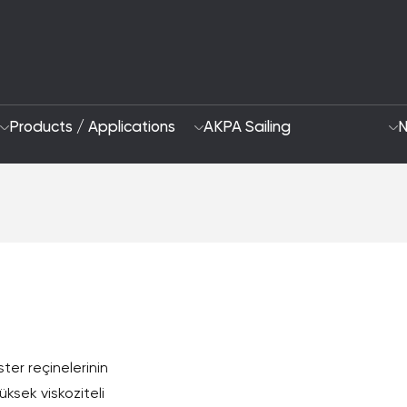
Products / Applications
AKPA Sailing
N
Who Are We
Sustainability App
2028 Strategy
Focus Areas and G
R&D and Innovation
ster reçinelerinin
üksek viskoziteli