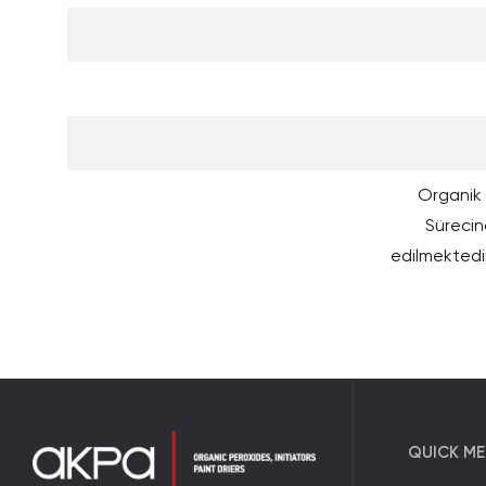
Organik P
Sürecind
edilmektedi
QUICK M