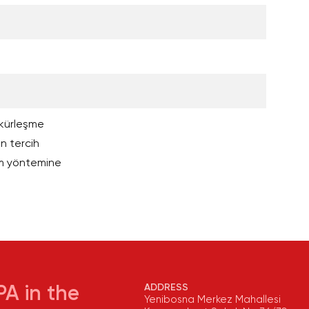
n kürleşme
in tercih
im yöntemine
ADDRESS
A in the
Yenibosna Merkez Mahallesi