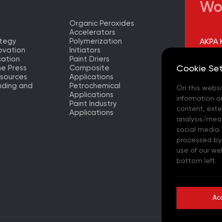
Wo
Organic Peroxides
Accelerators
ategy
Polymerization
AKPA K
ovation
Initiators
Merkez
ation
Paint Driers
Cookie Set
he Press
Composite
AKPA 
sources
Applications
Fabrik
nding and
Petrochemical
On this websi
Applications
AKPA K
information a
Paint Industry
Merkez
content, exter
Applications
analysis/meas
AKPA 
social media.
processed by t
AKPA 
use of our we
bottom left.
AKPA C
- (ES)
Ac